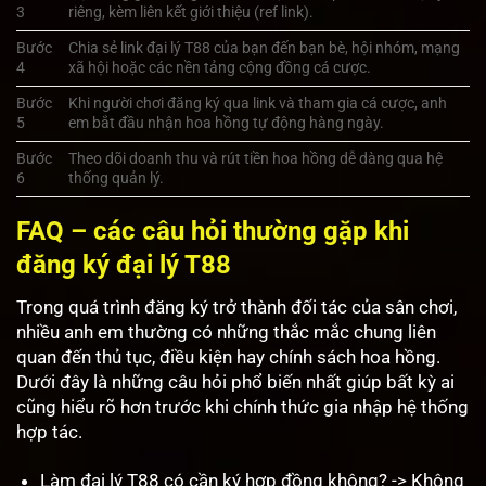
3
riêng, kèm liên kết giới thiệu (ref link).
Bước
Chia sẻ link đại lý T88 của bạn đến bạn bè, hội nhóm, mạng
4
xã hội hoặc các nền tảng cộng đồng cá cược.
Bước
Khi người chơi đăng ký qua link và tham gia cá cược, anh
5
em bắt đầu nhận hoa hồng tự động hàng ngày.
Bước
Theo dõi doanh thu và rút tiền hoa hồng dễ dàng qua hệ
6
thống quản lý.
FAQ – các câu hỏi thường gặp khi
đăng ký đại lý T88
Trong quá trình đăng ký trở thành đối tác của sân chơi,
nhiều anh em thường có những thắc mắc chung liên
quan đến thủ tục, điều kiện hay chính sách hoa hồng.
Dưới đây là những câu hỏi phổ biến nhất giúp bất kỳ ai
cũng hiểu rõ hơn trước khi chính thức gia nhập hệ thống
hợp tác.
Làm đại lý T88 có cần ký hợp đồng không? -> Không