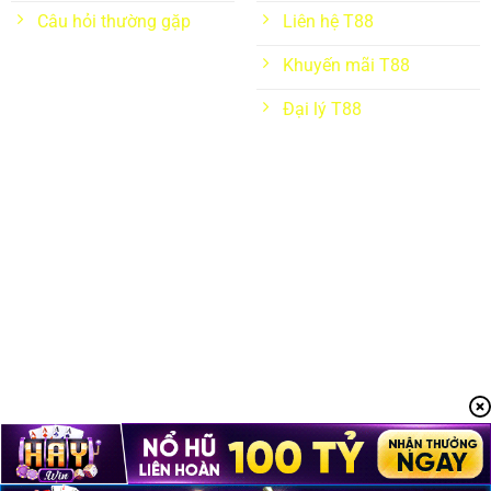
Câu hỏi thường gặp
Liên hệ T88
Khuyến mãi T88
Đại lý T88
THÔNG TIN
SĐT:
0905 724 316
Địa chỉ:
168 Đường Nguyễn Văn Trỗi, Phường 8, Quận
Phú Nhuận, TP. Hồ Chí Minh
Email:
support@ime.br.com
Website: https://ime.br.com/
Hashtags: #t88 #t88casino #slotgamet88
#nhacait88 #dangkyt88 #t88black