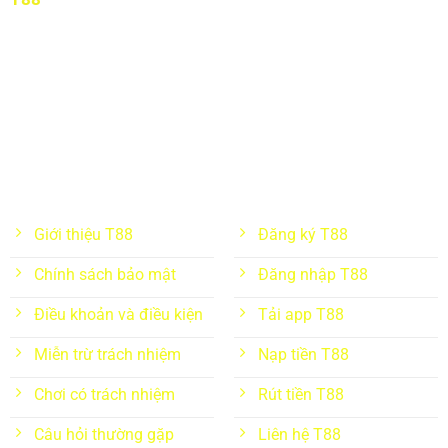
game đa dạng từ Thể Thao, Casino Live đến Slot nổ hũ,
với tỷ lệ trả thưởng cạnh tranh hàng đầu.
An Toàn & Minh
Bạch:
Hệ thống bảo mật tiên tiến, giao dịch nạp rút
nhanh chóng, cam kết môi trường giải trí công bằng
tuyệt đối.
LIÊN KẾT NHANH
HƯỚNG DẪN
Những thông tin khái quát nhất về thương hiệu T88
Giới thiệu T88
Đăng ký T88
Hiện nay, T88 đang đặt trụ sở chính tại Philippines –
Chính sách bảo mật
Đăng nhập T88
một trong những “cái nôi” của ngành công nghiệp
gambling. Qua đó, đơn vị có thêm cơ hội để phát triển
Điều khoản và điều kiện
Tải app T88
ngày càng vững mạnh, đồng thời nhận được sự giám
sát chuyên nghiệp của nhiều tổ chức quốc tế uy tín.
Miễn trừ trách nhiệm
Nạp tiền T88
Theo thống kê mới nhất, số lượng thành viên của
Chơi có trách nhiệm
Rút tiền T88
thương hiệu sắp đạt mốc 5 triệu người. Điều này phản
Câu hỏi thường gặp
Liên hệ T88
ánh rất chân thực chất lượng nổi bật, kèm theo mức